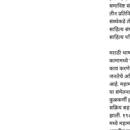
समाविष्ट स
तीन प्रति
संस्थेकडे 
साहित्य सं
साहित्य प
मराठी भाषा
कामामध्ये 
कार्य करणे
जनतेचे अ
आहे. महामं
या संमेलनाच
कुळकर्णी ह
सक्रिय सह
झाली. १९८
मध्ये महाम