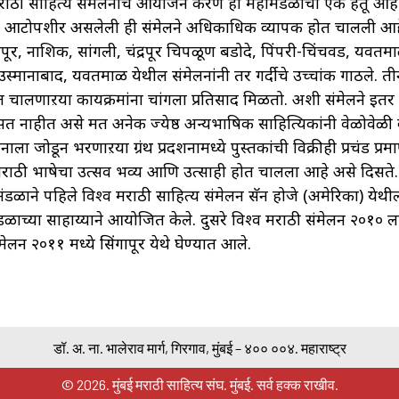
ाठी साहित्य संमेलनाचे आयोजन करणे हा महामंडळाचा एक हेतू आहे
ला आटोपशीर असलेली ही संमेलने अधिकाधिक व्यापक होत चालली आह
पूर, नाशिक, सांगली, चंद्रपूर चिपळूण बडोदे, पिंपरी-चिंचवड, यवतम
उस्मानाबाद, यवतमाळ येथील संमेलनांनी तर गर्दीचे उच्चांक गाठले. त
चालणाऱया कार्यक्रमांना चांगला प्रतिसाद मिळतो. अशी संमेलने इतर भ
त नाहीत असे मत अनेक ज्येष्ठ अन्यभाषिक साहित्यिकांनी वेळोवेळी व
ाला जोडून भरणाऱया ग्रंथ प्रदर्शनामध्ये पुस्तकांची विक्रीही प्रचंड प्रम
राठी भाषेचा उत्सव भव्य आणि उत्साही होत चालला आहे असे दिसते
ंडळाने पहिले विश्व मराठी साहित्य संमेलन सॅन होजे (अमेरिका) येथी
 मंडळाच्या साहाय्याने आयोजित केले. दुसरे विश्व मराठी संमेलन २०१० ला
मेलन २०११ मध्ये सिंगापूर येथे घेण्यात आले.
डॉ. अ. ना. भालेराव मार्ग, गिरगाव, मुंबई – ४०० ००४. महाराष्ट्र
© 2026. मुंबई मराठी साहित्य संघ. मुंबई. सर्व हक्क राखीव.