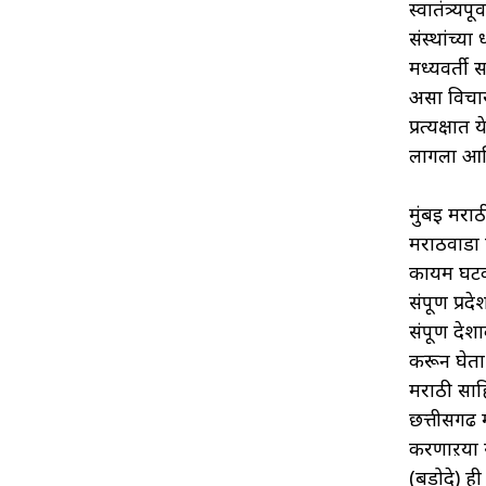
स्वातंत्र्
संस्थांच्य
मध्यवर्ती स
असा विचार
प्रत्यक्षा
लागला आणि
मुंबई मराठ
मराठवाडा 
कायम घटक 
संपूर्ण प्
संपूर्ण दे
करून घेता
मराठी साहि
छत्तीसगढ म
करणाऱया सा
(बडोदे) ही