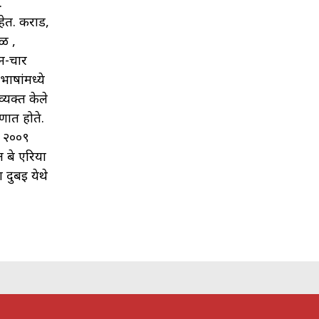
.
ेत. कराड,
ाळ ,
ीन-चार
ाषांमध्ये
्यक्त केले
ाणात होते.
. २००९
ल बे एरिया
 दुबई येथे