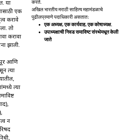
ेत. या
करते.
अखिल भारतीय मराठी साहित्य महामंडळाचे
, यासाठी एक
पुढीलप्रमाणे पदाधिकारी असतात:
ृत्व करावे
एक अध्यक्ष, एक कार्यवाह, एक कोषाध्यक्ष.
ला. तो
उपाध्यक्षाची निवड समाविष्ट संस्थेमधून केली
रावा करावा
जाते
पना झाली.
ागपूर आणि
ून त्या
्यातील,
मध्ये त्या
माविष्ट
ाद),
),
त्व न
परिषद
निधी,