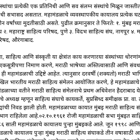
ंस्थांचा प्रत्येकी एक प्रतिनिधी आणि सर्व संलग्न संस्थांचे मिळून जास्ती
निधी सभासद असतात. महामंडळाचे व्यवस्थापकीय कार्यालय प्रत्येक 
तीन वर्षांच्या मुदतीसाठी असते. पुढील क्रमानुसार ते फिरते: १. मुंबई मर
घ २. महाराष्ट्र साहित्य परिषद, पुणे ३. विदर्भ साहित्य संघ, नागपूर ४.
रिषद, औरंगाबाद.
, साहित्य आणि संस्कृती या क्षेत्रांत कार्य करणाऱया संस्थांच्या धोरणा
एकसूत्रीपणा निर्माण करणे, मराठी भाषेच्या अस्तित्वासाठी आणि संवर्
 ही महामंडळाची उद्दिष्टे आहेत. त्यानुसार दरवर्षी (शक्यतो) मराठी भ
खिल भारतीय मराठी साहित्य संमेलन आयोजित करणे, हे महामंडळाच
डळाच्या वतीने मराठी साहित्य संमेलनाचे प्रथम अधिवेशन हैदराबाद ये
े अध्यक्ष म्हणून साहित्य संघाचे कार्यकर्ते, सुप्रसिध्द समीक्षक प्रा. वा. 
्यांची निवड झाली होती. महामंडळाच्या कार्यात मुंबई मराठी साहित्य 
भाग राहिलेला आहे.०२.१०.१९६१ रोजी महामंडळाची सभा मुंबईत साहि
६ साली महामंडळाचे कार्यालय पुन्हा मुंबईकडे आले. जून १९९८ आण
ंडळाचे कार्यालय पुन्हा मुंबई मराठी साहित्य संघाकडे तीन वर्षासाठी