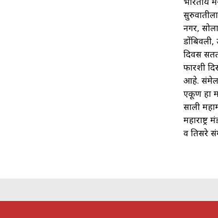
भारतीय मर
सुरुवाती
नगर, सोला
डोंबिवली, 
दिवस सतत 
फारशी दिस
आहे. संमेलन
एकूण हा म
साली महाम
महाराष्ट्र
व तिसरे सं