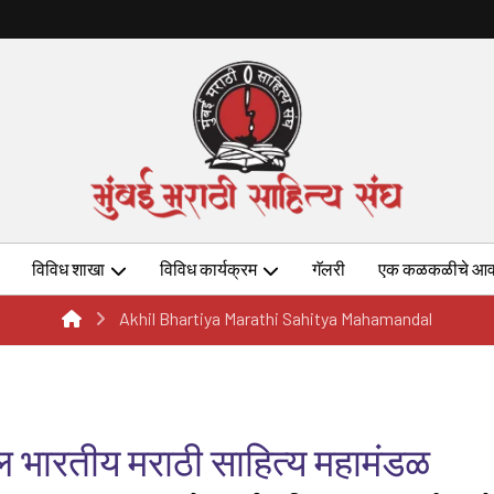
विविध शाखा
विविध कार्यक्रम
गॅलरी
एक कळकळीचे आव
Akhil Bhartiya Marathi Sahitya Mahamandal
भारतीय मराठी साहित्य महामंडळ