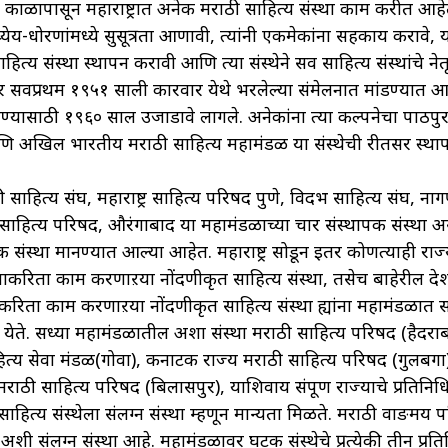
यपूर्व काळापासून महाराष्ट्रात अनेक मराठी साहित्य संस्था काम करीत आह
ा ध्येय-धोरणांमध्ये सुसूत्रता आणावी, त्यांनी एकमेकांना सहकार्य करावे
ाहित्य संस्था स्थापन करावी आणि त्या संस्थेने सर्व साहित्य संस्थांचे नेत
 सर्वप्रथम १९५१ साली कारवार येथे भरलेल्या संमेलनात मांडण्यात आ
त येण्यासाठी १९६० साल उजाडावे लागले. अनेकांना त्या कल्पनेचा पाठपु
 अखिल भारतीय मराठी साहित्य महामंडळ या संस्थेची रीतसर स्था
ी साहित्य संघ, महाराष्ट्र साहित्य परिषद पुणे, विदर्भ साहित्य संघ, न
साहित्य परिषद, औरंगाबाद या महामंडळाच्या चार संस्थापक संस्था अस
संस्था मानण्यात आल्या आहेत. महाराष्ट्र सोडून इतर कोणत्याही राज
रदेशाकरिता काम करणाऱया नोंदणीकृत साहित्य संस्था, तसेच बाहेरील देशां
शाकरिता काम करणाऱया नोंदणीकृत साहित्य संस्था ह्यांना महामंडळात स
 येते. सध्या महामंडळातील अशा संस्था मराठी साहित्य परिषद (हैदराब
त्य सेवा मंडळ(गोवा), कर्नाटक राज्य मराठी साहित्य परिषद (गुलबर्गा
राठी साहित्य परिषद (बिलासपुर), याशिवाय संपूर्ण राज्याचे प्रतिनिधि
हित्य संस्थेला संलग्न संस्था म्हणून मान्यता मिळते. मराठी वाङमय 
 अशी संलग्न संस्था आहे. महामंडळावर घटक संस्थेचे प्रत्येकी तीन प्रति