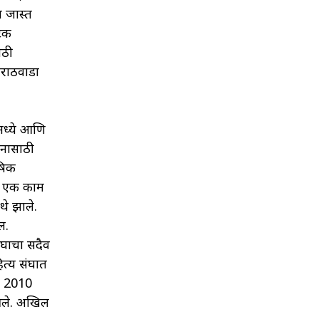
त जास्त
घटक
ाठी
 मराठवाडा
ंमध्ये आणि
धनासाठी
ाषिक
े एक काम
थे झाले.
ल.
संघाचा सदैव
त्य संघात
ि 2010
 आले. अखिल